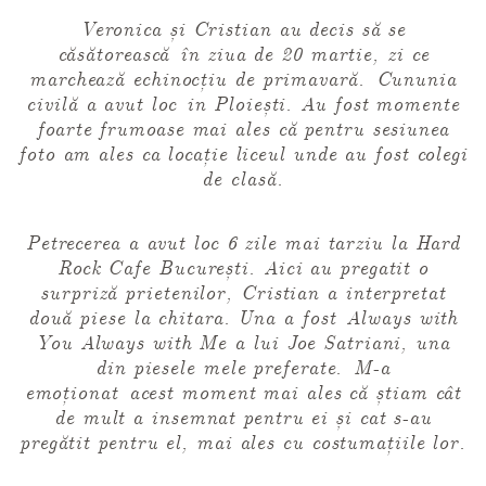
CAUTA
Veronica și Cristian au decis să se
căsătorească în ziua de 20 martie, zi ce
Urmariti-ma pe
marchează echinocțiu de primavară. Cununia
civilă a avut loc in Ploiești. Au fost momente
foarte frumoase mai ales că pentru sesiunea
foto am ales ca locație liceul unde au fost colegi
de clasă.
Petrecerea a avut loc 6 zile mai tarziu la Hard
Rock Cafe București. Aici au pregatit o
surpriză prietenilor, Cristian a interpretat
două piese la chitara. Una a fost
Always with
You Always with Me
a lui
Joe Satriani
, una
din piesele mele preferate. M-a
emoționat acest moment mai ales că știam cât
de mult a insemnat pentru ei și cat s-au
pregătit pentru el, mai ales cu costumațiile lor.