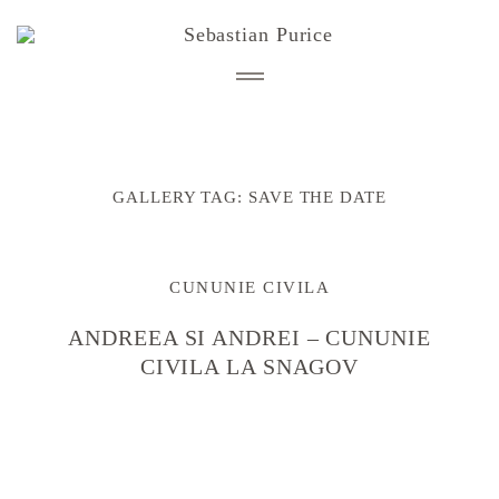
STORIES
GALLERY TAG:
SAVE THE DATE
nunta
BLOG
engagement
afterwedding
CUNUNIE CIVILA
INFO
cununie civila
Despre mine
ANDREEA SI ANDREI – CUNUNIE
botez
CONTACT
Detalii si investitie
CIVILA LA SNAGOV
copii, familie
Zona clienti
PORTOFOLIU CORPORATE