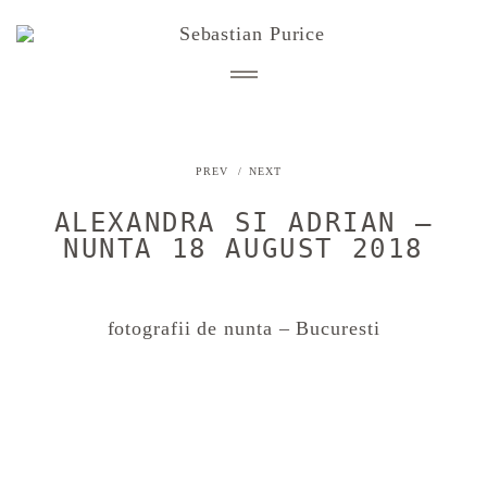
PREV
NEXT
STORIES
nunta
ALEXANDRA SI ADRIAN –
BLOG
engagement
NUNTA 18 AUGUST 2018
afterwedding
INFO
cununie civila
Despre mine
fotografii de nunta – Bucuresti
botez
CONTACT
Detalii si investitie
copii, familie
Zona clienti
PORTOFOLIU CORPORATE