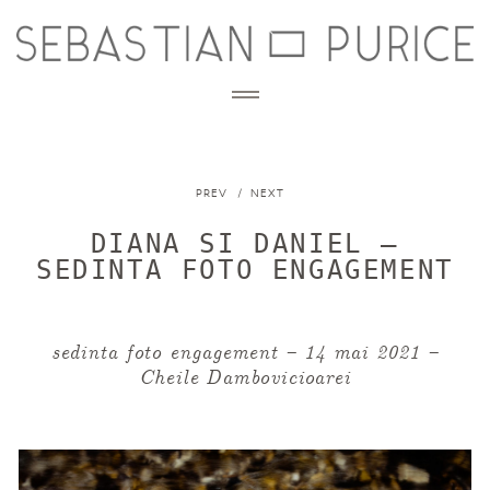
PREV
NEXT
STORIES
nunta
DIANA SI DANIEL –
BLOG
engagement
SEDINTA FOTO ENGAGEMENT
afterwedding
INFO
cununie civila
Despre mine
sedinta foto engagement – 14 mai 2021 –
botez
Cheile Dambovicioarei
CONTACT
Detalii si investitie
copii, familie
Zona clienti
PORTOFOLIU CORPORATE