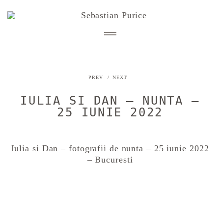
PREV
NEXT
STORIES
nunta
IULIA SI DAN – NUNTA –
BLOG
engagement
25 IUNIE 2022
afterwedding
INFO
cununie civila
Despre mine
Iulia si Dan – fotografii de nunta – 25 iunie 2022
botez
CONTACT
Detalii si investitie
– Bucuresti
copii, familie
Zona clienti
PORTOFOLIU CORPORATE