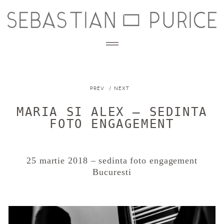
PREV
NEXT
STORIES
nunta
MARIA SI ALEX – SEDINTA
BLOG
engagement
FOTO ENGAGEMENT
afterwedding
INFO
cununie civila
Despre mine
25 martie 2018 – sedinta foto engagement
botez
CONTACT
Detalii si investitie
Bucuresti
copii, familie
Zona clienti
PORTOFOLIU CORPORATE