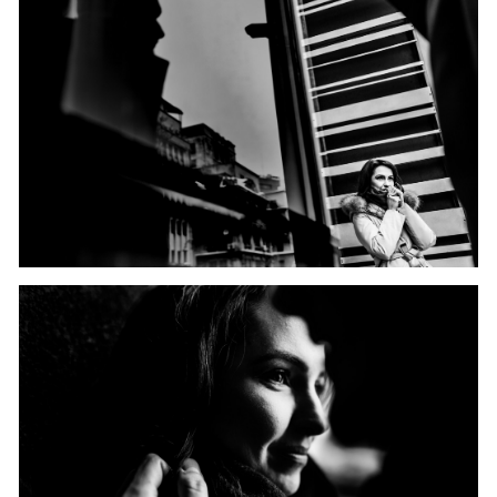
CAUTA
Urmariti-ma pe