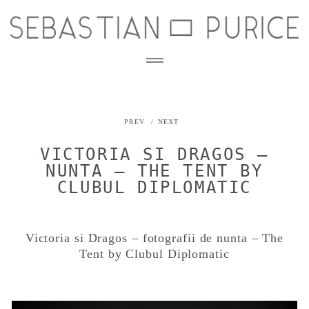
PREV
NEXT
STORIES
nunta
VICTORIA SI DRAGOS –
BLOG
engagement
NUNTA – THE TENT BY
CLUBUL DIPLOMATIC
afterwedding
INFO
cununie civila
Despre mine
botez
CONTACT
Detalii si investitie
Victoria si Dragos – fotografii de nunta – The
Tent by Clubul Diplomatic
copii, familie
Zona clienti
PORTOFOLIU CORPORATE